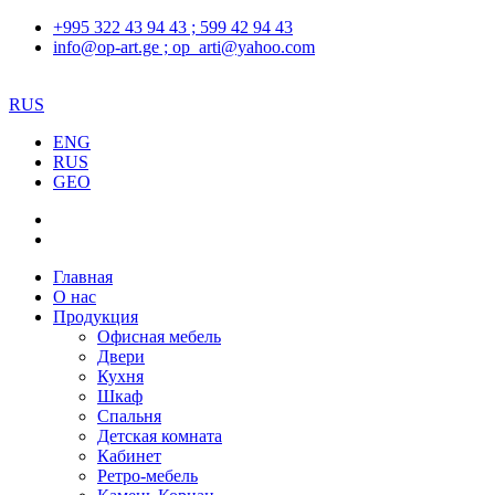
+995 322 43 94 43 ; 599 42 94 43
info@op-art.ge ; op_arti@yahoo.com
RUS
ENG
RUS
GEO
Главная
О нас
Продукция
Офисная мебель
Двери
Кухня
Шкаф
Спальня
Детская комната
Кабинет
Ретро-мебель