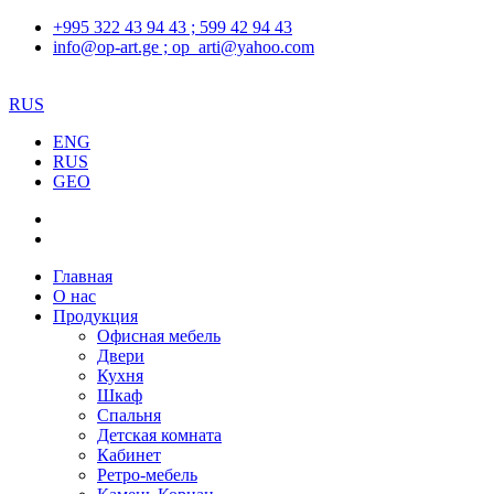
+995 322 43 94 43 ; 599 42 94 43
info@op-art.ge ; op_arti@yahoo.com
RUS
ENG
RUS
GEO
Главная
О нас
Продукция
Офисная мебель
Двери
Кухня
Шкаф
Спальня
Детская комната
Кабинет
Ретро-мебель