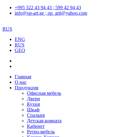
+995 322 43 94 43 ; 599 42 94 43
info@op-art.ge ; op_arti@yahoo.com
RUS
ENG
RUS
GEO
Главная
О нас
Продукция
Офисная мебель
Двери
Кухня
Шкаф
Спальня
Детская комната
Кабинет
Ретро-мебель