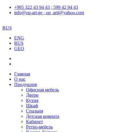
+995 322 43 94 43 ; 599 42 94 43
info@op-art.ge ; op_arti@yahoo.com
RUS
ENG
RUS
GEO
Главная
О нас
Продукция
Офисная мебель
Двери
Кухня
Шкаф
Спальня
Детская комната
Кабинет
Ретро-мебель